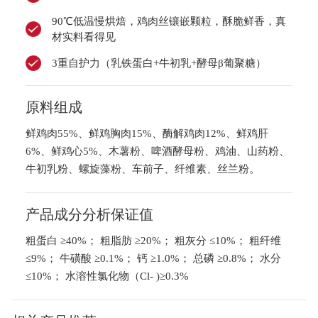
90℃低温慢烘焙，鸡肉丝镶嵌颗粒，酥脆鲜香，真
材实料看得见
3重自护力（乳铁蛋白+牛初乳+酵母β葡聚糖）
原料组成
鲜鸡肉55%、鲜鸡胸肉15%、酶解鸡肉12%、鲜鸡肝
6%、鲜鸡心5%、木薯粉、啤酒酵母粉、鸡油、山药粉、
牛初乳粉、螺旋藻粉、车前子、纤维素、丝兰粉。
产品成分分析保证值
粗蛋白 ≥40%； 粗脂肪 ≥20%； 粗灰分 ≤10%； 粗纤维
≤9%； 牛磺酸 ≥0.1%； 钙 ≥1.0%； 总磷 ≥0.8%； 水分
≤10%； 水溶性氯化物（Cl- )≥0.3%